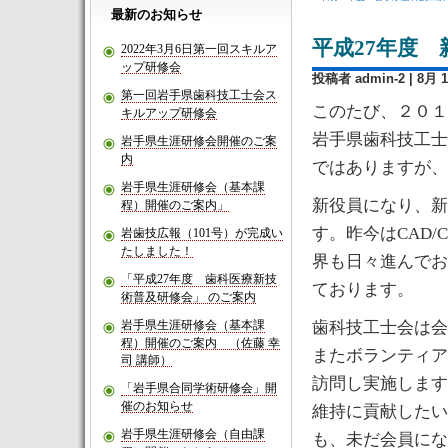
最新のお知らせ
平成27年度 
2022年3月6日第一回スキルア
ップ研修会
投稿者 admin-2
| 8月 1
第一回岩手県歯科技工士会ス
このたび、２０１
キルアップ研修会
岩手県歯科技工士
岩手県生涯研修会開催のご案
内
ではありますが、
岩手県生涯研修会（基本課
新役員になり、新
程）開催のご案内」
す。昨今はCAD
岩歯技広報（101号）が完成い
たしました！
界も日々進んでお
「平成27年度 歯科医療新技
ております。
術普及研修会」 のご案内
岩手県生涯研修会（基本課
歯科技工士会は会
程）開催のご案内 （佐藤 幸
またボランティア
司 講師）
訪問し実施します
「岩手県合同学術研修会」開
催のお知らせ
維持に貢献したい
岩手県生涯研修会（自由課
も、未だ会員にな