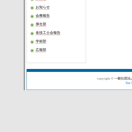
お知らせ
会務報告
厚生部
各技工士会報告
学術部
広報部
copyright ©
一般社団法
Site