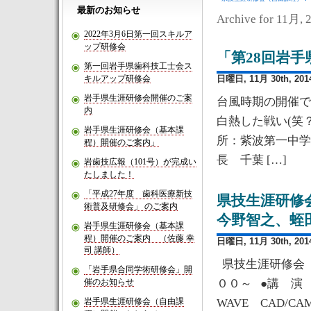
最新のお知らせ
Archive for 11月, 
2022年3月6日第一回スキルア
ップ研修会
「第28回岩
第一回岩手県歯科技工士会ス
キルアップ研修会
日曜日, 11月 30th, 201
岩手県生涯研修会開催のご案
台風時期の開催で
内
白熱した戦い(笑？
岩手県生涯研修会（基本課
所：紫
程）開催のご案内」
長 千葉 […]
岩歯技広報（101号）が完成い
たしました！
「平成27年度 歯科医療新技
県技生涯研修
術普及研修会」 のご案内
今野智之、蛭
岩手県生涯研修会（基本課
程）開催のご案内 （佐藤 幸
日曜日, 11月 30th, 201
司 講師）
県技生涯研修会（
「岩手県合同学術研修会」開
催のお知らせ
００～ ●講 演
岩手県生涯研修会（自由課
WAVE CAD/