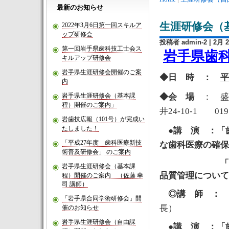
最新のお知らせ
生涯研修会（
2022年3月6日第一回スキルア
ップ研修会
投稿者 admin-2
| 2月 2
第一回岩手県歯科技工士会ス
岩手県歯
キルアップ研修会
岩手県生涯研修会開催のご案
◆日 時 ：
平
内
岩手県生涯研修会（基本課
◆会 場
： 盛
程）開催のご案内」
井24-10-1 019
岩歯技広報（101号）が完成い
たしました！
●講 演
：「
「平成27年度 歯科医療新技
な歯科医療の確保
術普及研修会」 のご案内
「歯科技工所
岩手県生涯研修会（基本課
品質管理について
程）開催のご案内 （佐藤 幸
司 講師）
◎
講 師
：
「岩手県合同学術研修会」開
長）
催のお知らせ
岩手県生涯研修会（自由課
●
講 演
：
「