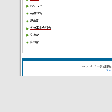
お知らせ
会務報告
厚生部
各技工士会報告
学術部
広報部
copyright ©
一般社団法
Site