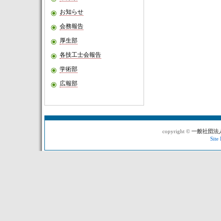
お知らせ
会務報告
厚生部
各技工士会報告
学術部
広報部
copyright ©
一般社団法
Site