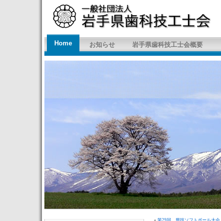
Home
お知らせ
岩手県歯科技工士会概要
«
第29回 県技ソフトボール大