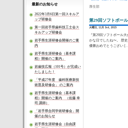
最新のお知らせ
厚生部
2022年3月6日第一回スキルア
ップ研修会
第29回ソフトボー
第一回岩手県歯科技工士会ス
火曜日, 11月 3rd, 2015
キルアップ研修会
『第29回ソフトボール大
岩手県生涯研修会開催のご案
かな日でしたね〜。 歴
内
優勝おめでとうござい […
岩手県生涯研修会（基本課
程）開催のご案内」
岩歯技広報（101号）が完成い
たしました！
「平成27年度 歯科医療新技
術普及研修会」 のご案内
岩手県生涯研修会（基本課
程）開催のご案内 （佐藤 幸
司 講師）
「岩手県合同学術研修会」開
催のお知らせ
岩手県生涯研修会（自由課